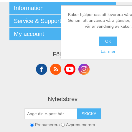
Information
Kakor hjälper oss att leverera våra
Shipping & returns
Service & Support
Genom att använda våra tjänster, ti
Integritetspolicy
vår användning av kakor.
Terms & Conditions
Kontakt
My account
Begner System / iba Nordic
Leverantörslista
OK
Login
My account
Orders
Lär mer
Följ oss
Addresses
Shopping cart
Nyhetsbrev
SKICKA
Prenumerera
Avprenumerera