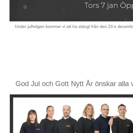
Bearbetning av stång, rör och profiler
Under julhelgen kommer vi att ha stängt från den 23:e decemb
Bearbetning av plåt och band
Målnings- och ytbehandlingssystem
God Jul och Gott Nytt År önskar alla 