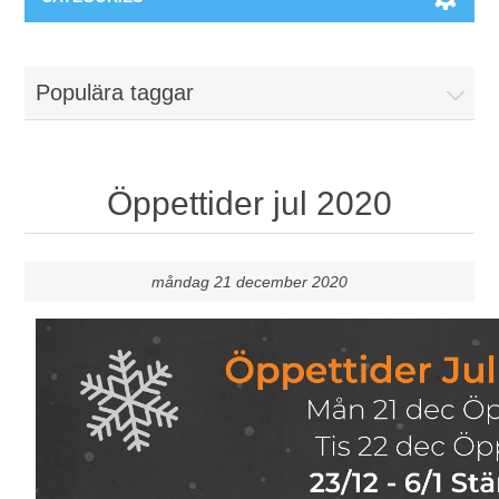
Maskiner & Mekaniska system
Populära taggar
Utbildning
Metallkapning
Event
Blästring
Öppettider jul 2020
Partners
Lagringssystem
måndag 21 december 2020
Spare parts & Service
Bearbetningsmaskiner
Kontakt
Värmebehandling
BRAUN Ytslipningsmaskiner
3D-svetsning