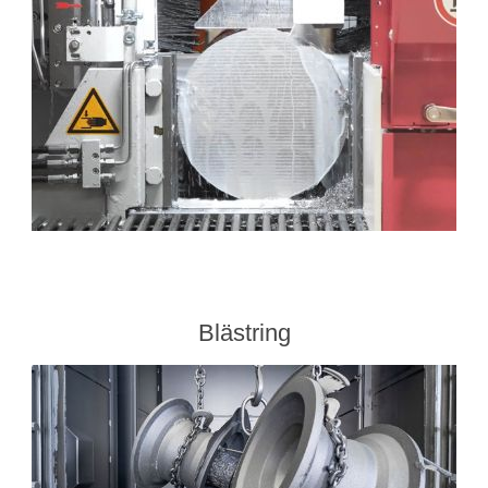
Bearbetning av stång, rör och profiler
Bearbetning av plåt och band
Målnings- och ytbehandlingssystem
Blästring