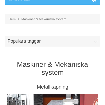
Maskiner & Mekaniska system
Hem
/
Maskiner & Mekaniska system
Utbildning
Metallkapning
Event
Blästring
Populära taggar
Partners
Lagringssystem
Maskiner & Mekaniska
Spare parts & Service
Bearbetningsmaskiner
system
Kontakt
Värmebehandling
Metallkapning
BRAUN Ytslipningsmaskiner
3D-svetsning