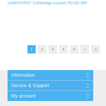
LANKHORST CoilWedge-system RS100 WR
1
2
3
4
5
Information
Shipping & returns
Service & Support
Integritetspolicy
Terms & Conditions
Kontakt
My account
Begner System / iba Nordic
Leverantörslista
Login
My account