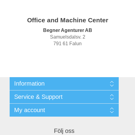
Office and Machine Center
Begner Agenturer AB
Samuelsdalsv. 2
791 61 Falun
Information
Shipping & returns
Service & Support
Integritetspolicy
Terms & Conditions
Kontakt
My account
Begner System / iba Nordic
Leverantörslista
Login
My account
Orders
Följ oss
Addresses