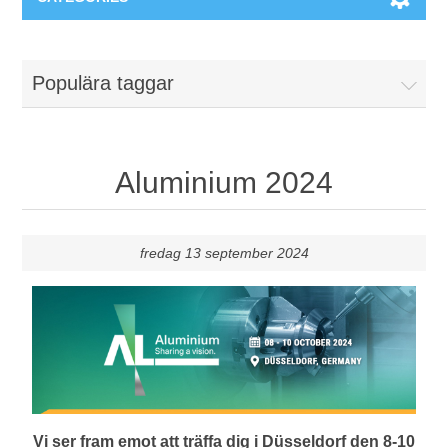
Maskiner & Mekaniska system
Populära taggar
Utbildning
Metallkapning
Event
Blästring
Aluminium 2024
Partners
Lagringssystem
fredag 13 september 2024
Spare parts & Service
Bearbetningsmaskiner
Kontakt
Värmebehandling
BRAUN Ytslipningsmaskiner
Vi ser fram emot att träffa dig i Düsseldorf den 8-10
3D-svetsning