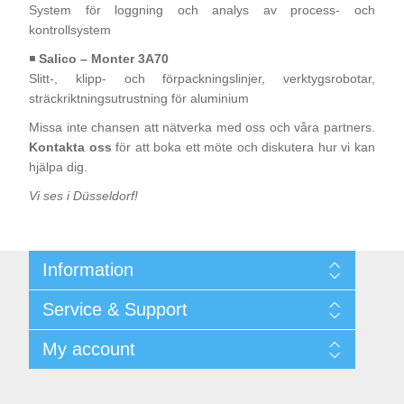
System för loggning och analys av process- och
kontrollsystem
◾️
Salico – Monter 3A70
Slitt-, klipp- och förpackningslinjer, verktygsrobotar,
sträckriktningsutrustning för aluminium
Missa inte chansen att nätverka med oss och våra partners.
Kontakta oss
för att boka ett möte och diskutera hur vi kan
hjälpa dig.
Vi ses i Düsseldorf!
Information
Shipping & returns
Service & Support
Integritetspolicy
Terms & Conditions
Kontakt
My account
Begner System / iba Nordic
Leverantörslista
Login
My account
Orders