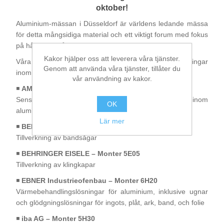
oktober!
Aluminium-mässan i Düsseldorf är världens ledande mässa
Bearbetning av stång, rör och profiler
för detta mångsidiga material och ett viktigt forum med fokus
på hållbarhet, återvinning och den senaste tekniken.
Bearbetning av plåt och band
Kakor hjälper oss att leverera våra tjänster.
Våra partners kommer att presentera innovativa lösningar
Genom att använda våra tjänster, tillåter du
inom sina respektive områden:
vår användning av kakor.
Målnings- och ytbehandlingssystem
◾️
AMETEK LAND – Monter 1B55
Sensorer och system för temperaturmätning inom
OK
aluminiumindustrin
Lär mer
◾️
BEHRINGER – Monter 5E05
Tillverkning av bandsågar
◾️
BEHRINGER EISELE – Monter 5E05
Tillverkning av klingkapar
◾️
EBNER Industrieofenbau – Monter 6H20
Värmebehandlingslösningar för aluminium, inklusive ugnar
och glödgningslösningar för ingots, plåt, ark, band, och folie
◾️
iba AG – Monter 5H30