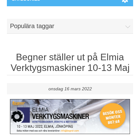
Maskiner & Mekaniska system
Populära taggar
Utbildning
Metallkapning
Event
Blästring
Begner ställer ut på Elmia
Verktygsmaskiner 10-13 Maj
Partners
Lagringssystem
Spare parts & Service
Bearbetningsmaskiner
onsdag 16 mars 2022
Kontakt
Värmebehandling
BRAUN Ytslipningsmaskiner
3D-svetsning