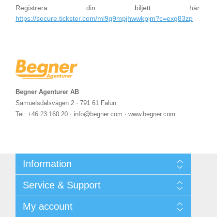
Registrera din biljett här:
https://secure.tickster.com/ml9g9mpjhwwkpjm?c=exg83zp
Begner Agenturer AB
Samuelsdalsvägen 2 · 791 61 Falun
Tel: +46 23 160 20 · info@begner.com · www.begner.com
Information
Shipping & returns
Service & Support
Integritetspolicy
Terms & Conditions
Kontakt
My account
Begner System / iba Nordic
Leverantörslista