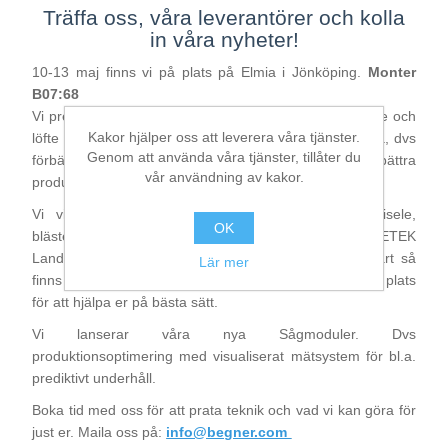
Träffa oss, våra leverantörer och kolla
in våra nyheter!
Bearbetning av stång, rör och profiler
10-13 maj finns vi på plats på Elmia i Jönköping.
Monter
B07:68
Bearbetning av plåt och band
Vi presenterar
Full Service Concept
– vårt erbjudande och
Kakor hjälper oss att leverera våra tjänster.
löfte om att ta er process och produktion till nästa nivå, dvs
Genom att använda våra tjänster, tillåter du
förbättra produktiviteten, minska stillestånd och förbättra
Målnings- och ytbehandlingssystem
vår användning av kakor.
produktkvaliteten.
Vi visar sågar från BEHRINGER, BEHRINGER Eisele,
OK
blästerturbin från AGTOS, värmekameror från AMETEK
Land samt mät- och analyslösningar från iba. Såklart så
Lär mer
finns vi och representanter från våra leverantörer på plats
för att hjälpa er på bästa sätt.
Vi lanserar våra nya Sågmoduler. Dvs
produktionsoptimering med visualiserat mätsystem för bl.a.
prediktivt underhåll.
Boka tid med oss för att prata teknik och vad vi kan göra för
just er. Maila oss på:
info@begner.com