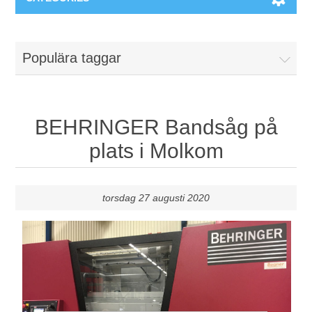
Maskiner & Mekaniska system
Populära taggar
Utbildning
Metallkapning
Event
Blästring
BEHRINGER Bandsåg på
plats i Molkom
Partners
Lagringssystem
Spare parts & Service
Bearbetningsmaskiner
torsdag 27 augusti 2020
Kontakt
Värmebehandling
BRAUN Ytslipningsmaskiner
3D-svetsning