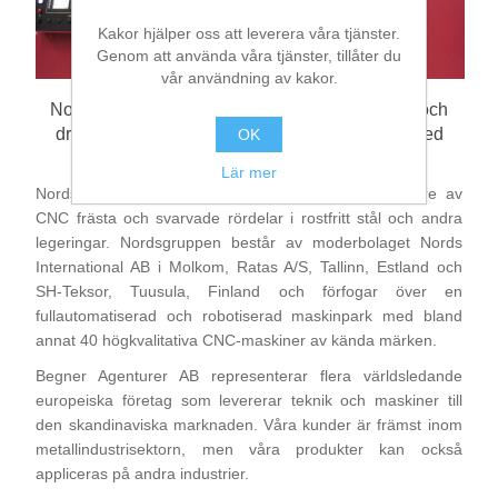
Kakor hjälper oss att leverera våra tjänster.
Genom att använda våra tjänster, tillåter du
Bearbetning av stång, rör och profiler
vår användning av kakor.
Nords International AB i Molkom har investerat och
Bearbetning av plåt och band
driftsatt en BEHRINGER HBE411A bandsåg med
OK
Begner Agenturer AB som partner.
Lär mer
Målnings- och ytbehandlingssystem
Nords International AB är Europas ledande tillverkare av
CNC frästa och svarvade rördelar i rostfritt stål och andra
legeringar. Nordsgruppen består av moderbolaget Nords
International AB i Molkom, Ratas A/S, Tallinn, Estland och
SH-Teksor, Tuusula, Finland och förfogar över en
fullautomatiserad och robotiserad maskinpark med bland
annat 40 högkvalitativa CNC-maskiner av kända märken.
Begner Agenturer AB representerar flera världsledande
europeiska företag som levererar teknik och maskiner till
den skandinaviska marknaden. Våra kunder är främst inom
metallindustrisektorn, men våra produkter kan också
appliceras på andra industrier.