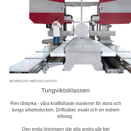
Bearbetning av stång, rör och profiler
Bearbetning av plåt och band
Målnings- och ytbehandlingssystem
BEHRINGER HBP2100 GANTRY
Tungviktsklassen
Ren råstyrka - våra kraftfullaste maskiner för stora och
tunga arbetsstycken. Driftsäker, exakt och en extrem
slitvarg.
Den enda lösningen där alla andra går bet