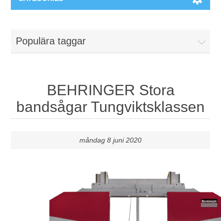
Maskiner & Mekaniska system
Populära taggar
Utbildning
Metallkapning
Event
Blästring
BEHRINGER Stora
bandsågar Tungviktsklassen
Partners
Lagringssystem
Spare parts & Service
Bearbetningsmaskiner
måndag 8 juni 2020
Kontakt
Värmebehandling
BRAUN Ytslipningsmaskiner
3D-svetsning