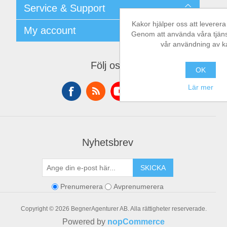
Shipping & returns
Service & Support
Integritetspolicy
Terms & Conditions
Kakor hjälper oss att leverera 
Kontakt
My account
Begner System / iba Nordic
Genom att använda våra tjänste
Leverantörslista
vår användning av k
Login
My account
Orders
Följ oss
Addresses
OK
Shopping cart
Lär mer
Nyhetsbrev
SKICKA
Prenumerera
Avprenumerera
Copyright © 2026 BegnerAgenturer AB. Alla rättigheter reserverade.
Powered by
nopCommerce