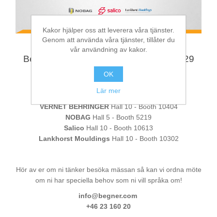
Bearbetning av stång, rör och profiler
Kakor hjälper oss att leverera våra tjänster.
Genom att använda våra tjänster, tillåter du
vår användning av kakor.
Bearbetning av plåt och band
Besök våra partners på Blechexpo 26-29
oktober i Stuttgart
OK
Målnings- och ytbehandlingssystem
BEHRINGER
Hall 10 - Booth 10404
Lär mer
BEHRINGER Eisele
Hall 10 - Booth 10404
VERNET BEHRINGER
Hall 10 - Booth 10404
NOBAG
Hall 5 - Booth 5219
Salico
Hall 10 - Booth 10613
Lankhorst Mouldings
Hall 10 - Booth 10302
Hör av er om ni tänker besöka mässan så kan vi ordna möte
om ni har speciella behov som ni vill språka om!
info@begner.com
+46 23 160 20