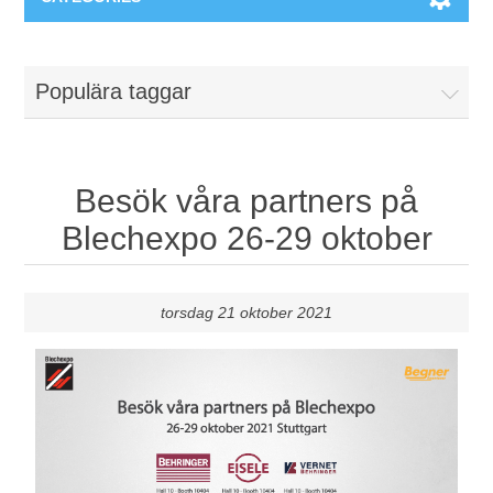
Maskiner & Mekaniska system
Populära taggar
Utbildning
Metallkapning
Event
Blästring
Besök våra partners på
Blechexpo 26-29 oktober
Partners
Lagringssystem
Spare parts & Service
Bearbetningsmaskiner
torsdag 21 oktober 2021
Kontakt
Värmebehandling
BRAUN Ytslipningsmaskiner
3D-svetsning