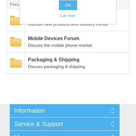
Forum
OK
Lär mer
Bearbetning av stång, rör och profiler
New Products
Discuss new products and industry trends
Bearbetning av plåt och band
Mobile Devices Forum
Discuss the mobile phone market
Målnings- och ytbehandlingssystem
Packaging & Shipping
Discuss packaging & shipping
Information
Shipping & returns
Service & Support
Integritetspolicy
Terms & Conditions
Kontakt