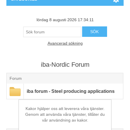
Maskiner & Mekaniska system
lördag 8 augusti 2026 17:34:11
Utbildning
Metallkapning
SÖK
Avancerad sökning
Event
Blästring
iba-Nordic Forum
Partners
Lagringssystem
Forum
Spare parts & Service
Bearbetningsmaskiner
iba forum - Steel producing applications
Kontakt
Värmebehandling
Kakor hjälper oss att leverera våra tjänster.
BRAUN Ytslipningsmaskiner
Genom att använda våra tjänster, tillåter du
iba-Nordic Forum
vår användning av kakor.
3D-svetsning