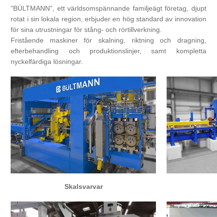
"BÜLTMANN", ett världsomspännande familjeägt företag, djupt
rotat i sin lokala region, erbjuder en hög standard av innovation
Bearbetning av stång, rör och profiler
för sina utrustningar för stång- och rörtillverkning.
Fristående maskiner för skalning, riktning och dragning,
efterbehandling och produktionslinjer, samt kompletta
Bearbetning av plåt och band
nyckelfärdiga lösningar.
Målnings- och ytbehandlingssystem
Skalsvarvar