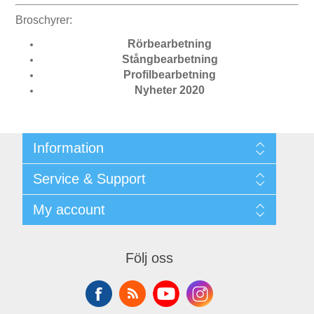
Broschyrer:
Rörbearbetning
Stångbearbetning
Profilbearbetning
Nyheter 2020
Information
Shipping & returns
Service & Support
Integritetspolicy
Terms & Conditions
Kontakt
My account
Begner System / iba Nordic
Leverantörslista
Login
My account
Orders
Följ oss
Addresses
Shopping cart