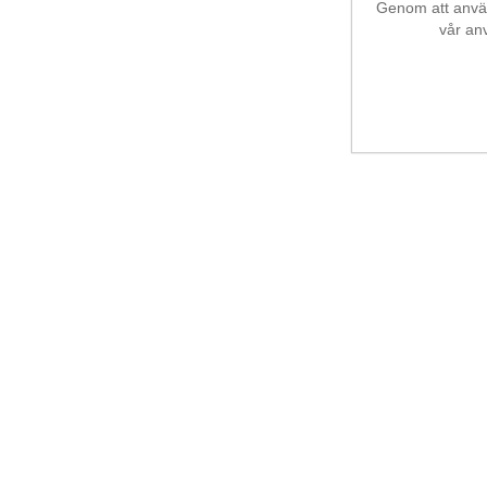
Genom att använd
vår an