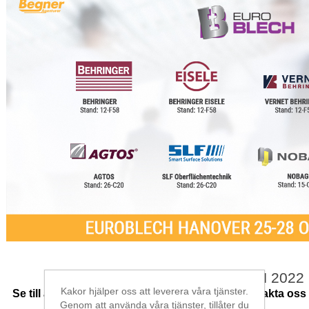
EuroBLECH 2022
Kakor hjälper oss att leverera våra tjänster.
Se till att kolla in våra partners montrar och kontakta o
Genom att använda våra tjänster, tillåter du