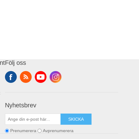
nt
Följ oss
t
Nyhetsbrev
SKICKA
Prenumerera
Avprenumerera