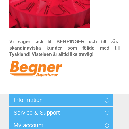
Vi säger tack till BEHRINGER och till våra
skandinaviska kunder som följde med till
Tyskland! Vistelsen är alltid lika trevlig!
Information
Shipping & returns
Service & Support
Integritetspolicy
Terms & Conditions
Kontakt
My account
Begner System / iba Nordic
Leverantörslista