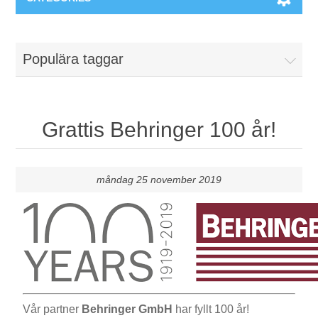
Maskiner & Mekaniska system
Populära taggar
Utbildning
Metallkapning
Event
Blästring
Grattis Behringer 100 år!
Partners
Lagringssystem
måndag 25 november 2019
Spare parts & Service
Bearbetningsmaskiner
Kontakt
Värmebehandling
BRAUN Ytslipningsmaskiner
Vår partner
Behringer GmbH
har fyllt 100 år!
3D-svetsning