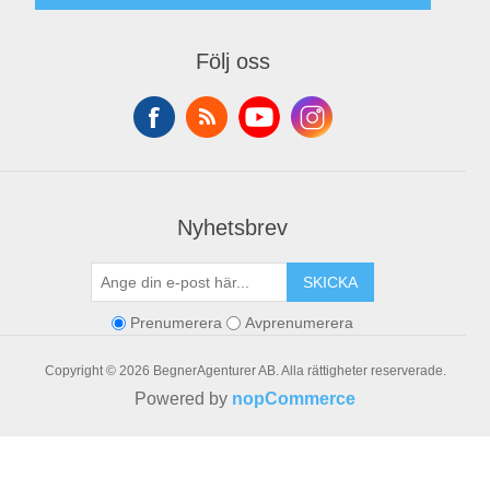
Login
My account
Orders
Följ oss
Addresses
Shopping cart
Nyhetsbrev
SKICKA
Prenumerera
Avprenumerera
Copyright © 2026 BegnerAgenturer AB. Alla rättigheter reserverade.
Powered by
nopCommerce