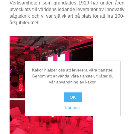
Verksamheten som grundades 1919 har under åren
utvecklats till världens ledande leverantör av innovativ
Bearbetning av stång, rör och profiler
sågteknik och vi var självklart på plats för att fira 100-
årsjubileumet.
Bearbetning av plåt och band
Målnings- och ytbehandlingssystem
Kakor hjälper oss att leverera våra tjänster.
Genom att använda våra tjänster, tillåter du
vår användning av kakor.
OK
Lär mer