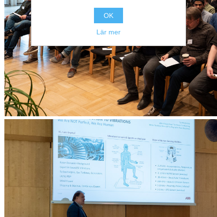
OK
Lär mer