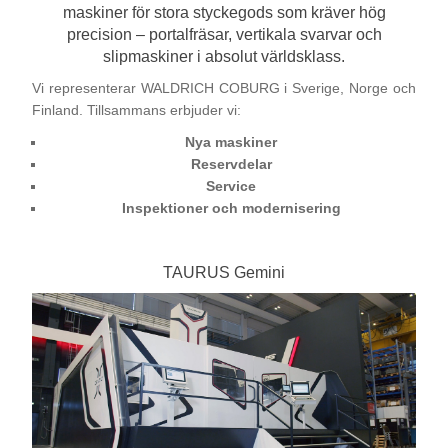
maskiner för stora styckegods som kräver hög
Bearbetning av stång, rör och profiler
precision – portalfräsar, vertikala svarvar och
slipmaskiner i absolut världsklass.
Bearbetning av plåt och band
Vi representerar WALDRICH COBURG i Sverige, Norge och
Finland. Tillsammans erbjuder vi:
Målnings- och ytbehandlingssystem
Nya maskiner
Reservdelar
Service
Inspektioner och modernisering
TAURUS Gemini