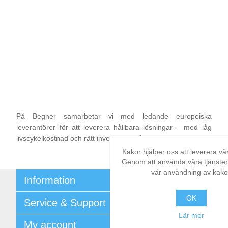
På Begner samarbetar vi med ledande europeiska
leverantörer för att leverera hållbara lösningar – med låg
livscykelkostnad och rätt investering från början.
Kakor hjälper oss att leverera vår
Genom att använda våra tjänster, 
vår användning av kako
Information
Shipping & returns
OK
Service & Support
Integritetspolicy
Lär mer
Terms & Conditions
Kontakt
My account
Begner System / iba Nordic