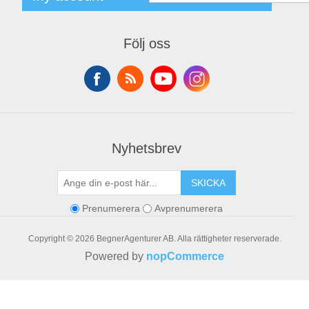
Leverantörslista
Login
My account
Orders
Följ oss
Addresses
Shopping cart
Nyhetsbrev
SKICKA
Prenumerera
Avprenumerera
Copyright © 2026 BegnerAgenturer AB. Alla rättigheter reserverade.
Powered by
nopCommerce