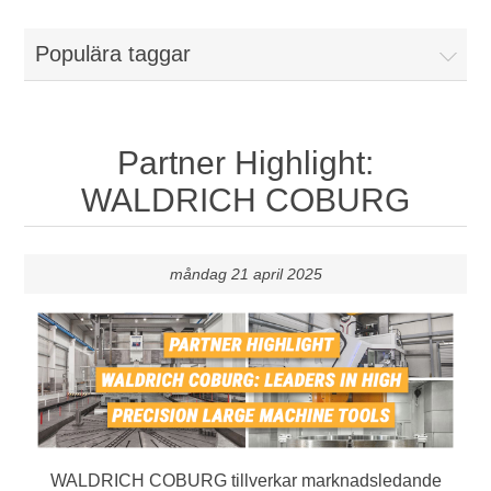
Maskiner & Mekaniska system
Populära taggar
Utbildning
Metallkapning
Event
Blästring
Partner Highlight:
WALDRICH COBURG
Partners
Lagringssystem
Spare parts & Service
Bearbetningsmaskiner
måndag 21 april 2025
Kontakt
Värmebehandling
BRAUN Ytslipningsmaskiner
3D-svetsning
WALDRICH COBURG tillverkar marknadsledande