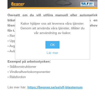
Bearbetning av stång, rör och profiler
Oavsett om du vill utföra manuell eller automatisk
blästring kan vi tillsammans med
SLF
erbjuda en
Kakor hjälper oss att leverera våra tjänster.
Bearbetning av plåt och band
lösning som är anpassad efter era individuella behov
Genom att använda våra tjänster, tillåter du
för t.ex:
vår användning av kakor.
▫ Rengöring
Målnings- och ytbehandlingssystem
▫ Uppruggning av ytor inför vidare behandling
OK
▫ Avgradning
▫ Avlägsnande av glödskal
Lär mer
Exempel på arbetsstycken:
▫ Stålkonstruktioner
▫ Vindkraftverkskomponenter
▫ Rälsfordon
Läs mer här:
https://begner.se/se/slf-blasterrum