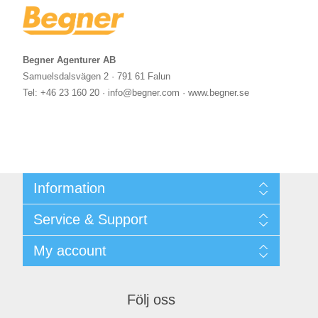
Begner Agenturer AB
Samuelsdalsvägen 2 · 791 61 Falun
Tel: +46 23 160 20 · info@begner.com · www.begner.se
Information
Shipping & returns
Service & Support
Integritetspolicy
Terms & Conditions
Kontakt
My account
Begner System / iba Nordic
Leverantörslista
Login
My account
Orders
Följ oss
Addresses
Shopping cart