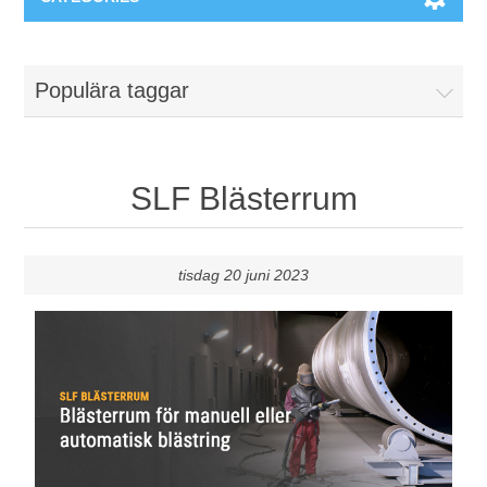
Maskiner & Mekaniska system
Populära taggar
Utbildning
Metallkapning
Event
Blästring
SLF Blästerrum
Partners
Lagringssystem
tisdag 20 juni 2023
Spare parts & Service
Bearbetningsmaskiner
Kontakt
Värmebehandling
BRAUN Ytslipningsmaskiner
3D-svetsning