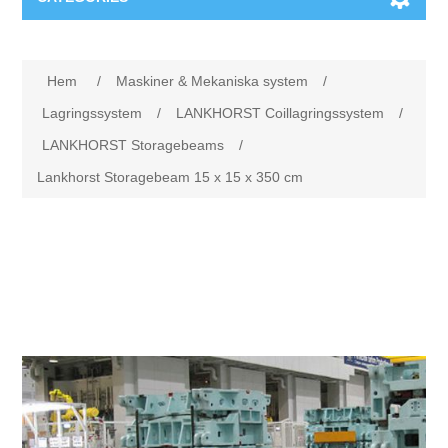
Maskiner & Mekaniska system
Hem
/
Maskiner & Mekaniska system
/
Utbildning
Metallkapning
Lagringssystem
/
LANKHORST Coillagringssystem
/
LANKHORST Storagebeams
/
Event
Blästring
Lankhorst Storagebeam 15 x 15 x 350 cm
Partners
Lagringssystem
Spare parts & Service
Bearbetningsmaskiner
Kontakt
Värmebehandling
BRAUN Ytslipningsmaskiner
3D-svetsning