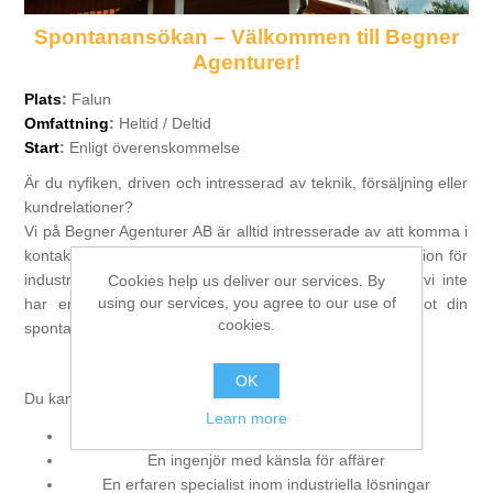
Spontanansökan – Välkommen till Begner
Processing of bars, tubes and profiles
Agenturer!
Plats
:
Falun
Processing of plate, sheet and strip metal
Omfattning
:
Heltid / Deltid
Start
:
Enligt överenskommelse
Painting and coating systems
Är du nyfiken, driven och intresserad av teknik, försäljning eller
kundrelationer?
Vi på Begner Agenturer AB är alltid intresserade av att komma i
kontakt med engagerade människor som delar vår passion för
industriella lösningar och teknisk innovation. Även om vi inte
Cookies help us deliver our services. By
using our services, you agree to our use of
har en specifik tjänst ute just nu, tar vi gärna emot din
cookies.
spontanansökan!
Vem är du?
OK
Du kanske är:
Learn more
En tekniskt intresserad säljare
En ingenjör med känsla för affärer
En erfaren specialist inom industriella lösningar