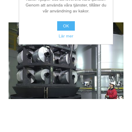
HICON bell annealers for high-
Genom att använda våra tjänster, tillåter du
vår användning av kakor.
capacitance foil
Bearbetning av stång, rör och profiler
OK
Bearbetning av plåt och band
Lär mer
Målnings- och ytbehandlingssystem