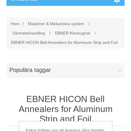
Maskiner & Mekaniska system
Hem
/
Maskiner & Mekaniska system
/
Utbildning
Metallkapning
Värmebehandling
/
EBNER Klockugnar
/
EBNER HICON Bell Annealers for Aluminum Strip and Foil
Event
Blästring
Partners
Lagringssystem
Populära taggar
Spare parts & Service
Bearbetningsmaskiner
EBNER HICON Bell
Kontakt
Värmebehandling
Annealers for Aluminum
BRAUN Ytslipningsmaskiner
Strip and Foil
3D-svetsning
Kakor hjälper oss att leverera våra tjänster.