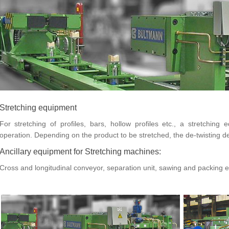
Stretching equipment
For stretching of profiles, bars, hollow profiles etc., a stretching 
operation. Depending on the product to be stretched, the de-twisting de
Ancillary equipment for Stretching machines:
Cross and longitudinal conveyor, separation unit, sawing and packing 