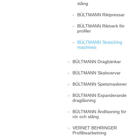
stång
BÜLTMANN Riktpressar
BÜLTMANN Riktverk för
profiler
BÜLTMANN Stretching
machines
BÜLTMANN Dragbänkar
BÜLTMANN Skalsvarvar
BÜLTMANN Spetsmaskiner
BÜLTMANN Expanderande
draglåsning
BÜLTMANN Ändfasning för
rör och stång
VERNET BEHRINGER
Profilbearbetning